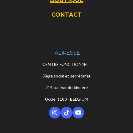
BOUTIQUE
CONTACT
ADRESSE
CENTRE FUNCTION4FIT
Siège social et secrétariat
214 rue Vanderkindere
Uccle 1180 -
BELGIUM
I
T
Y
n
i
o
s
k
u
t
T
T