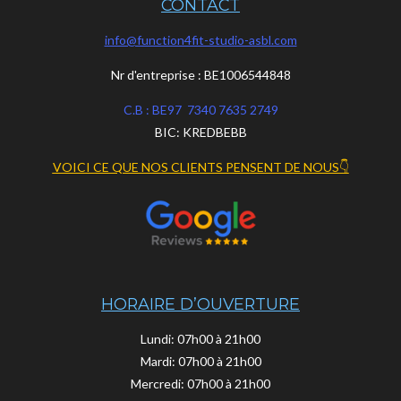
CONTACT
a
o
u
g
k
b
info@function4fit-studio-asbl.com
r
e
a
m
Nr d'entreprise : BE1006544848
C.B : BE97 7340 7635 2749
BIC: KREDBEBB
VOICI CE QUE NOS CLIENTS PENSENT DE NOUS👇
HORAIRE D’OUVERTURE
Lundi: 07h00 à 21h00
Mardi: 07h00 à 21h00
Mercredi: 07h00 à 21h00