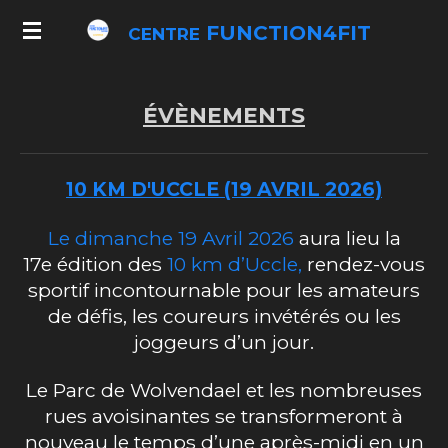
Passer
FUNCTION4FIT
CENTRE
au
contenu
principal
ÉVÈNEMENTS
10
KM D'UCCLE (19 AVRIL 2026)
Le dimanche 19 Avril 2026
aura lieu la
17e édition des
10 km d’Uccle,
rendez-vous
sportif
incontournable pour les amateurs
de défis, les coureurs invétérés ou les
joggeurs d’un jour.
Le Parc de Wolvendael et les nombreuses
rues avoisinantes se transformeront à
nouveau le temps d’une après-midi en un