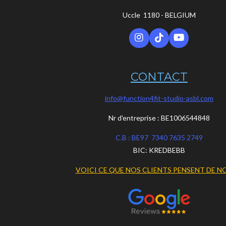
Uccle 1180 -
BELGIUM
I
T
Y
n
i
o
s
k
u
t
T
T
CONTACT
a
o
u
g
k
b
r
e
info@function4fit-studio-asbl.com
a
m
Nr d'entreprise : BE1006544848
C.B : BE97 7340 7635 2749
BIC: KREDBEBB
VOICI CE QUE NOS CLIENTS PENSENT DE N