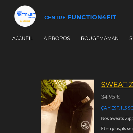
Passer
au
FUNCTION4FIT
CENTRE
contenu
principal
ACCUEIL
À PROPOS
BOUGEMAMAN
S
SWEAT Z
34,95 €
ÇA Y EST, ILS S
Nos Sweats Zippé
Et en plus, ils s